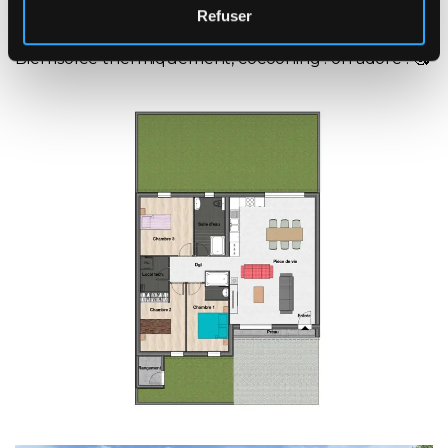
Refuser
craqué sans casser notre tirelire.
Bien isolée thermiquement, cocooning : on adore ! 🥰