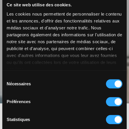
Ce site web utilise des cookies.
Les cookies nous permettent de personnaliser le contenu
et les annonces, d'offrir des fonctionnalités relatives aux
médias sociaux et d'analyser notre trafic. Nous
partageons également des informations sur l'utilisation de
notre site avec nos partenaires de médias sociaux, de
publicité et d'analyse, qui peuvent combiner celles-ci
avec d'autres informations que vous leur avez fournies
Design proposals
ou qu'ils ont collectées lors de votre utilisation de leurs
services.
for houses
Sélection
Nécessaires
du
consentement
Préférences
Detached house
Statistiques
Aylmer