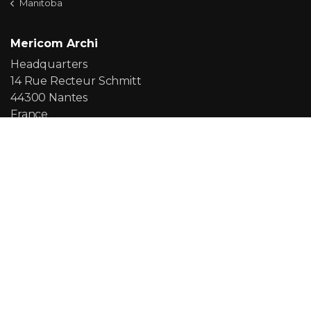
Manitoba
Mericom Archi
Headquarters
14 Rue Recteur Schmitt
44300 Nantes
France
+33 (0) 2 40 29 09 00
+33 (0) 6 07 90 26 21
contact@mericom.archi
Quick links
The agency
Services
Projects
Blog
Cookies policy